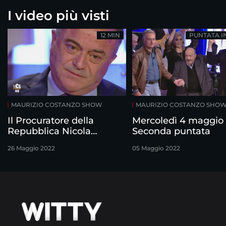
I video più visti
12 MIN
PUNTATA I
MAURIZIO COSTANZO SHOW
MAURIZIO COSTANZO SHO
Il Procuratore della
Mercoledì 4 maggio 
Repubblica Nicola
Seconda puntata
Gratteri su Giovanni
26 Maggio 2022
05 Maggio 2022
Falcone