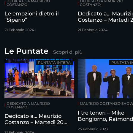
DEDICATO A MAURIZIO
DEDICATO A MAURIZIO
COSTANZO
COSTANZO
Le emozioni dietro il
Dedicato a… Maurizi
“Sipario”
Costanzo – Martedì 
febbraio
21 Febbraio 2024
21 Febbraio 2024
Le Puntate
Scopri di più
PUNTATA INTERA
PUNTATA I
DEDICATO A MAURIZIO
MAURIZIO COSTANZO SHO
COSTANZO
I tre tenori – Mike
Dedicato a… Maurizio
Bongiorno, Raimon
Costanzo – Martedì 20
Vianello e Corrado
febbraio
25 Febbraio 2023
intervistati da Mauri
21 Febbraio 2024