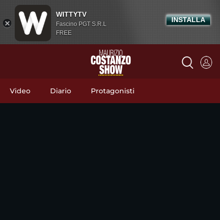
WITTYTV
INSTALLA
Fascino PGT S.R.L
FREE
Video
Diario
Protagonisti