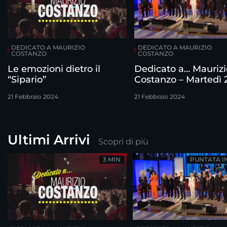
DEDICATO A MAURIZIO
DEDICATO A MAURIZIO
COSTANZO
COSTANZO
Le emozioni dietro il
Dedicato a… Maurizi
“Sipario”
Costanzo – Martedì 
febbraio
21 Febbraio 2024
21 Febbraio 2024
Ultimi Arrivi
Scopri di più
3 MIN
PUNTATA I