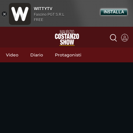
WITTYTV
INSTALLA
Fascino PGT S.R.L
FREE
Video
Diario
Protagonisti