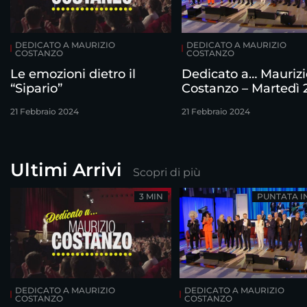
DEDICATO A MAURIZIO
DEDICATO A MAURIZIO
COSTANZO
COSTANZO
Le emozioni dietro il
Dedicato a… Maurizi
“Sipario”
Costanzo – Martedì 
febbraio
21 Febbraio 2024
21 Febbraio 2024
Ultimi Arrivi
Scopri di più
3 MIN
PUNTATA I
DEDICATO A MAURIZIO
DEDICATO A MAURIZIO
COSTANZO
COSTANZO