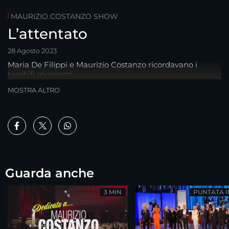
MAURIZIO COSTANZO SHOW
L’attentato
28 Agosto 2023
Maria De Filippi e Maurizio Costanzo ricordavano i
terribili momenti
MOSTRA ALTRO
Guarda anche
3 MIN
PUNTATA 