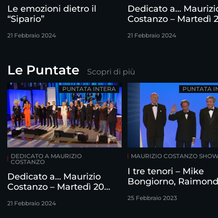
Le emozioni dietro il
Dedicato a… Maurizi
“Sipario”
Costanzo – Martedì 
febbraio
21 Febbraio 2024
21 Febbraio 2024
Le Puntate
Scopri di più
PUNTATA INTERA
PUNTATA I
DEDICATO A MAURIZIO
MAURIZIO COSTANZO SHO
COSTANZO
I tre tenori – Mike
Dedicato a… Maurizio
Bongiorno, Raimon
Costanzo – Martedì 20
Vianello e Corrado
febbraio
25 Febbraio 2023
intervistati da Mauri
21 Febbraio 2024
Costanzo