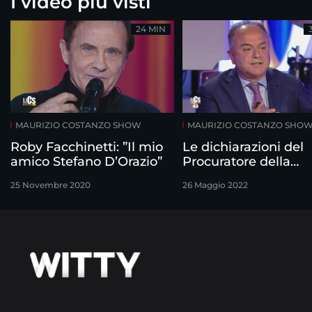
I video più visti
24 MIN
MAURIZIO COSTANZO SHOW
MAURIZIO COSTANZO SHO
Roby Facchinetti: ”Il mio
Le dichiarazioni del
amico Stefano D’Orazio”
Procuratore della
Repubblica di
25 Novembre 2020
26 Maggio 2022
Catanzaro Nicola
Gratteri