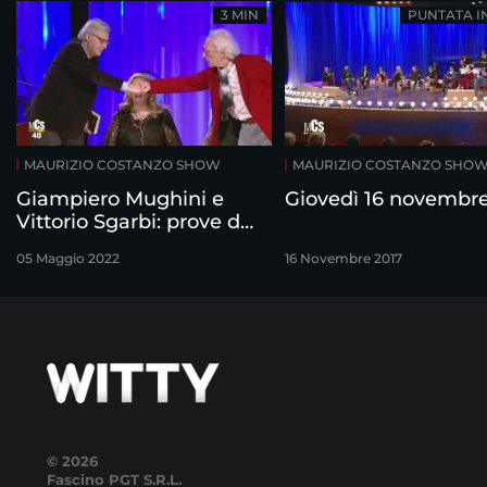
3 MIN
PUNTATA I
MAURIZIO COSTANZO SHOW
MAURIZIO COSTANZO SHO
Giampiero Mughini e
Giovedì 16 novembr
Vittorio Sgarbi: prove di
distensione
05 Maggio 2022
16 Novembre 2017
© 2026
Fascino PGT S.R.L.