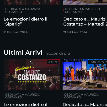
DEDICATO A MAURIZIO
DEDICATO A MAURIZIO
COSTANZO
COSTANZO
Le emozioni dietro il
Dedicato a… Maurizi
“Sipario”
Costanzo – Martedì 
febbraio
21 Febbraio 2024
21 Febbraio 2024
Ultimi Arrivi
Scopri di più
3 MIN
PUNTATA I
DEDICATO A MAURIZIO
DEDICATO A MAURIZIO
COSTANZO
COSTANZO
Le emozioni dietro il
Dedicato a… Maurizi