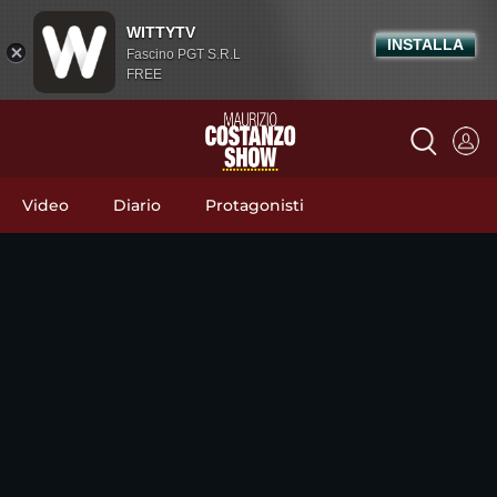
WITTYTV
INSTALLA
Fascino PGT S.R.L
FREE
Video
Diario
Protagonisti