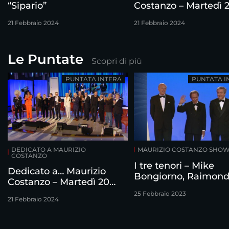
“Sipario”
Costanzo – Martedì 
febbraio
21 Febbraio 2024
21 Febbraio 2024
Le Puntate
Scopri di più
PUNTATA INTERA
PUNTATA I
DEDICATO A MAURIZIO
MAURIZIO COSTANZO SHO
COSTANZO
I tre tenori – Mike
Dedicato a… Maurizio
Bongiorno, Raimon
Costanzo – Martedì 20
Vianello e Corrado
febbraio
25 Febbraio 2023
intervistati da Mauri
21 Febbraio 2024
Costanzo