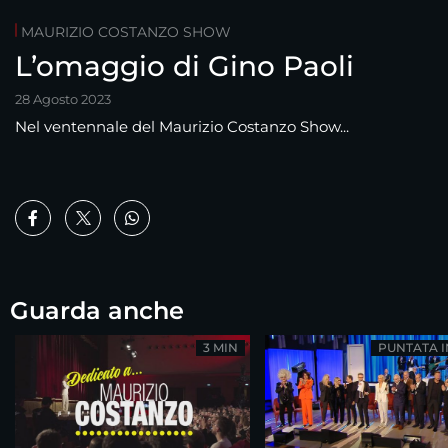
MAURIZIO COSTANZO SHOW
L’omaggio di Gino Paoli
28 Agosto 2023
Nel ventennale del Maurizio Costanzo Show...
Guarda anche
3 MIN
PUNTATA 