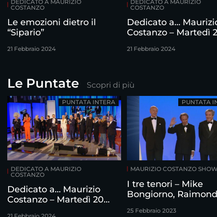
DEDICATO A MAURIZIO
DEDICATO A MAURIZIO
COSTANZO
COSTANZO
Le emozioni dietro il
Dedicato a… Maurizi
“Sipario”
Costanzo – Martedì 
febbraio
21 Febbraio 2024
21 Febbraio 2024
Le Puntate
Scopri di più
PUNTATA INTERA
PUNTATA I
DEDICATO A MAURIZIO
MAURIZIO COSTANZO SHO
COSTANZO
I tre tenori – Mike
Dedicato a… Maurizio
Bongiorno, Raimon
Costanzo – Martedì 20
Vianello e Corrado
febbraio
25 Febbraio 2023
intervistati da Mauri
21 Febbraio 2024