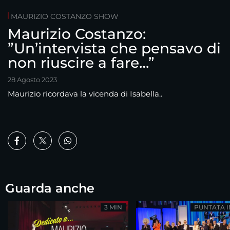
MAURIZIO COSTANZO SHOW
Maurizio Costanzo:
”Un’intervista che pensavo di
non riuscire a fare…”
28 Agosto 2023
Maurizio ricordava la vicenda di Isabella..
Guarda anche
3 MIN
PUNTATA 