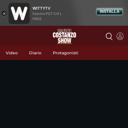
WITTYTV
INSTALLA
Fascino PGT S.R.L
FREE
Video
Diario
Protagonisti