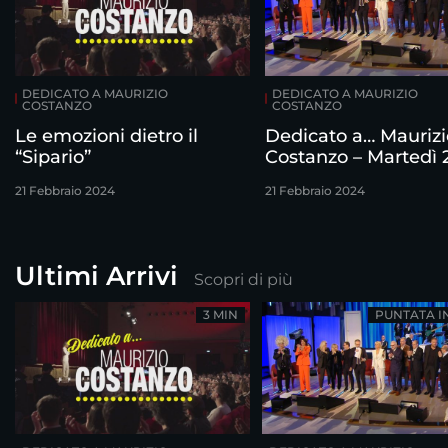
DEDICATO A MAURIZIO
DEDICATO A MAURIZIO
COSTANZO
COSTANZO
Le emozioni dietro il
Dedicato a… Maurizi
“Sipario”
Costanzo – Martedì 
febbraio
21 Febbraio 2024
21 Febbraio 2024
Ultimi Arrivi
Scopri di più
3 MIN
PUNTATA I