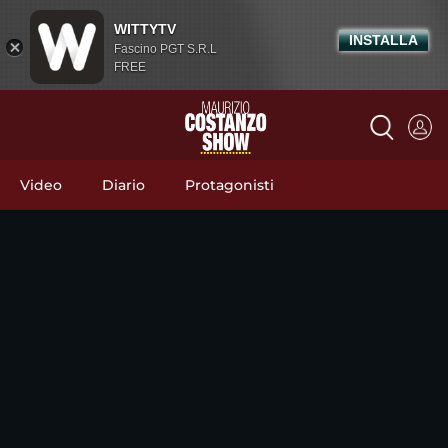
WITTYTV
INSTALLA
Fascino PGT S.R.L
FREE
Video
Diario
Protagonisti