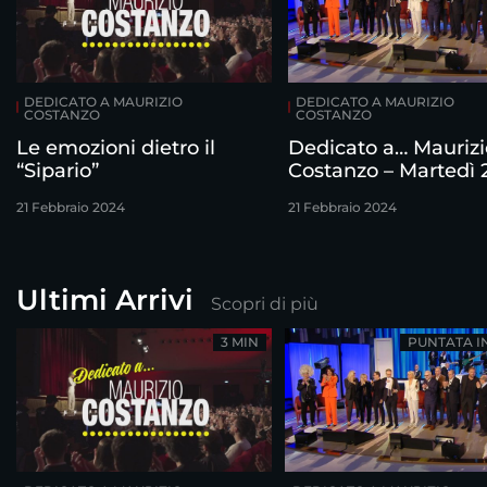
DEDICATO A MAURIZIO
DEDICATO A MAURIZIO
COSTANZO
COSTANZO
Le emozioni dietro il
Dedicato a… Maurizi
“Sipario”
Costanzo – Martedì 
febbraio
21 Febbraio 2024
21 Febbraio 2024
Ultimi Arrivi
Scopri di più
3 MIN
PUNTATA I