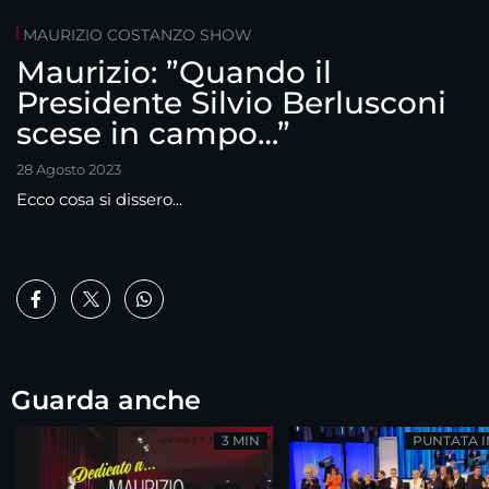
MAURIZIO COSTANZO SHOW
Maurizio: ”Quando il
Presidente Silvio Berlusconi
scese in campo…”
28 Agosto 2023
Ecco cosa si dissero...
Guarda anche
3 MIN
PUNTATA 