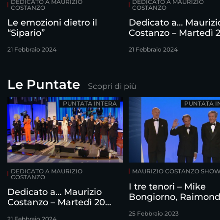
DEDICATO A MAURIZIO
DEDICATO A MAURIZIO
COSTANZO
COSTANZO
Le emozioni dietro il
Dedicato a… Maurizi
“Sipario”
Costanzo – Martedì 
febbraio
21 Febbraio 2024
21 Febbraio 2024
Le Puntate
Scopri di più
PUNTATA INTERA
PUNTATA I
DEDICATO A MAURIZIO
MAURIZIO COSTANZO SHO
COSTANZO
I tre tenori – Mike
Dedicato a… Maurizio
Bongiorno, Raimon
Costanzo – Martedì 20
Vianello e Corrado
febbraio
25 Febbraio 2023
intervistati da Mauri
21 Febbraio 2024