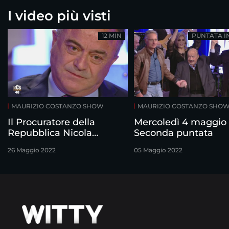
I video più visti
12 MIN
PUNTATA I
MAURIZIO COSTANZO SHOW
MAURIZIO COSTANZO SHO
Il Procuratore della
Mercoledì 4 maggio 
Repubblica Nicola
Seconda puntata
Gratteri su Giovanni
26 Maggio 2022
05 Maggio 2022
Falcone