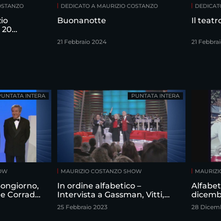
OSTANZO
DEDICATO A MAURIZIO COSTANZO
DEDICAT
io
Buonanotte
Il teat
 20
21 Febbraio 2024
21 Febbra
PUNTATA INTERA
PUNTATA INTERA
HOW
MAURIZIO COSTANZO SHOW
MAURIZI
 Bongiorno,
In ordine alfabetico –
Alfabet
 e Corrado
Intervista a Gassman, Vitti,
dicemb
izio
Sordi
25 Febbraio 2023
28 Dicem