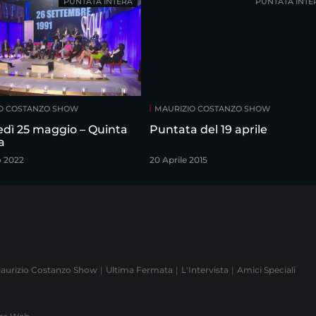
PUNTATA INTERA
PUNTATA INTE
O COSTANZO SHOW
MAURIZIO COSTANZO SHOW
edì 25 maggio – Quinta
Puntata del 19 aprile
a
o 2022
20 Aprile 2015
aurizio Costanzo Show
Ultima Fermata
L'Intervista
Amici Speciali