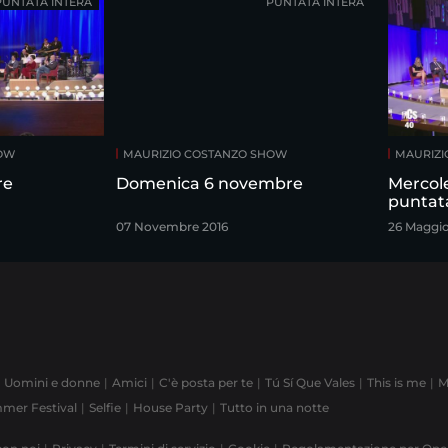
PUNTATA INTERA
PUNTATA INTERA
HOW
MAURIZIO COSTANZO SHOW
MAURIZI
re
Domenica 6 novembre
Mercol
puntat
07 Novembre 2016
26 Maggi
Uomini e donne
Amici
C'è posta per te
Tú Sí Que Vales
This is me
M
mer Festival
Selfie
House Party
Tutto in una notte