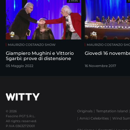
3 MIN
MAURIZIO COSTANZO SHOW
MAURIZIO COSTANZO S
Giampiero Mughini e Vittorio
Giovedì 16 novemb
Sgarbi: prove di distensione
05 Maggio 2022
16 Novembre 2017
Originals
Temptation Island
© 2026
Fascino PGT S.R.L.
Amici Celebrities
Wind Sum
All rights reserved.
P.IVA
03632721001