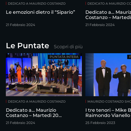
DEDICATO A MAURIZIO COSTANZO
DEDICATO A MAURIZIO C
Le emozioni dietro il “Sipario”
Dedicato a… Mauriz
Costanzo – Martedì
febbraio
21 Febbraio 2024
21 Febbraio 2024
Le Puntate
Scopri di più
PUNTATA INTERA
DEDICATO A MAURIZIO COSTANZO
MAURIZIO COSTANZO S
Dedicato a… Maurizio
I tre tenori – Mike
Costanzo – Martedì 20
Raimondo Vianello
febbraio
intervistati da Maur
21 Febbraio 2024
25 Febbraio 2023
Costanzo