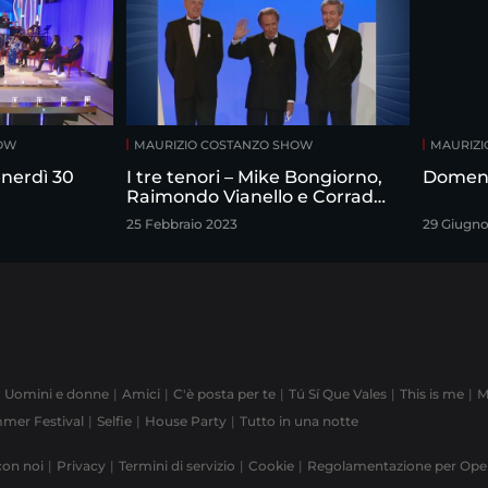
HOW
MAURIZIO COSTANZO SHOW
MAURIZI
nerdì 30
I tre tenori – Mike Bongiorno,
Domeni
Raimondo Vianello e Corrado
intervistati da Maurizio
25 Febbraio 2023
29 Giugno
Costanzo
Uomini e donne
Amici
C'è posta per te
Tú Sí Que Vales
This is me
M
mer Festival
Selfie
House Party
Tutto in una notte
con noi
Privacy
Termini di servizio
Cookie
Regolamentazione per Op