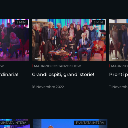
2 MIN
3 MIN
OW
MAURIZIO COSTANZO SHOW
MAURIZI
dinaria!
Grandi ospiti, grandi storie!
Pronti p
18 Novembre 2022
11 Novemb
PUNTATA INTERA
PUNTATA INTERA