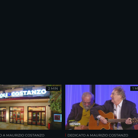
2 MIN
1 M
O A MAURIZIO COSTANZO
DEDICATO A MAURIZIO COSTANZO