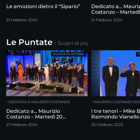
Le emozioni dietro il “Sipario”
Dedicato a… Mauriz
Costanzo – Martedì
febbraio
21 Febbraio 2024
21 Febbraio 2024
Le Puntate
Scopri di più
PUNTATA INTERA
DEDICATO A MAURIZIO COSTANZO
MAURIZIO COSTANZO S
Dedicato a… Maurizio
I tre tenori – Mike
Costanzo – Martedì 20
Raimondo Vianello
febbraio
intervistati da Maur
21 Febbraio 2024
25 Febbraio 2023
Costanzo