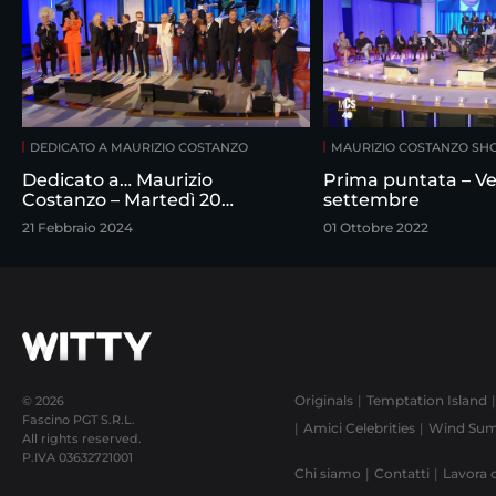
DEDICATO A MAURIZIO COSTANZO
MAURIZIO COSTANZO S
Dedicato a… Maurizio
Prima puntata – Ve
Costanzo – Martedì 20
settembre
febbraio
21 Febbraio 2024
01 Ottobre 2022
Originals
Temptation Island
© 2026
Fascino PGT S.R.L.
Amici Celebrities
Wind Sum
All rights reserved.
P.IVA
03632721001
Chi siamo
Contatti
Lavora 