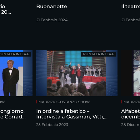
io
Buonanotte
Il teat
 20
21 Febbraio 2024
21 Febbra
PUNTATA INTERA
PUNTATA INTERA
HOW
MAURIZIO COSTANZO SHOW
MAURIZI
 Bongiorno,
In ordine alfabetico –
Alfabet
 e Corrado
Intervista a Gassman, Vitti,
dicemb
izio
Sordi
25 Febbraio 2023
28 Dicem