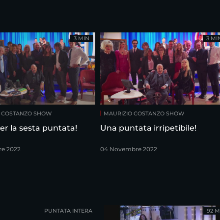
3 MIN
3 MI
O COSTANZO SHOW
MAURIZIO COSTANZO SHOW
er la sesta puntata!
Una puntata irripetibile!
re 2022
04 Novembre 2022
PUNTATA INTERA
92 M