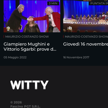
3 MIN
PUNTATA I
MAURIZIO COSTANZO SHOW
MAURIZIO COSTANZO SHO
Giampiero Mughini e
Giovedì 16 novembr
Vittorio Sgarbi: prove di
distensione
05 Maggio 2022
16 Novembre 2017
© 2026
Fascino PGT S.R.L.