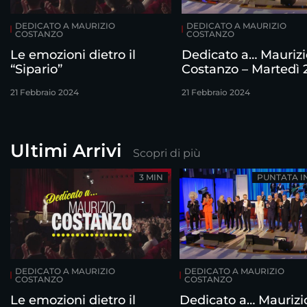
DEDICATO A MAURIZIO
DEDICATO A MAURIZIO
COSTANZO
COSTANZO
Le emozioni dietro il
Dedicato a… Maurizi
“Sipario”
Costanzo – Martedì 
febbraio
21 Febbraio 2024
21 Febbraio 2024
Ultimi Arrivi
Scopri di più
3 MIN
PUNTATA I
DEDICATO A MAURIZIO
DEDICATO A MAURIZIO
COSTANZO
COSTANZO
Le emozioni dietro il
Dedicato a… Maurizi