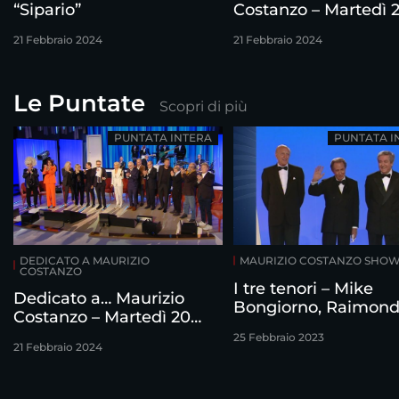
“Sipario”
Costanzo – Martedì 
febbraio
21 Febbraio 2024
21 Febbraio 2024
Le Puntate
Scopri di più
PUNTATA INTERA
PUNTATA I
DEDICATO A MAURIZIO
MAURIZIO COSTANZO SHO
COSTANZO
I tre tenori – Mike
Dedicato a… Maurizio
Bongiorno, Raimon
Costanzo – Martedì 20
Vianello e Corrado
febbraio
25 Febbraio 2023
intervistati da Mauri
21 Febbraio 2024
Costanzo