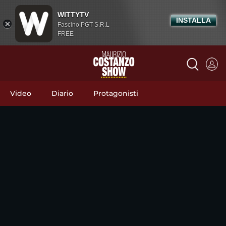
WITTYTV
INSTALLA
Fascino PGT S.R.L
FREE
Video
Diario
Protagonisti