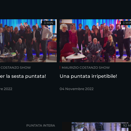
3 MIN
3 MI
O COSTANZO SHOW
MAURIZIO COSTANZO SHOW
er la sesta puntata!
Una puntata irripetibile!
re 2022
04 Novembre 2022
PUNTATA INTERA
92 M