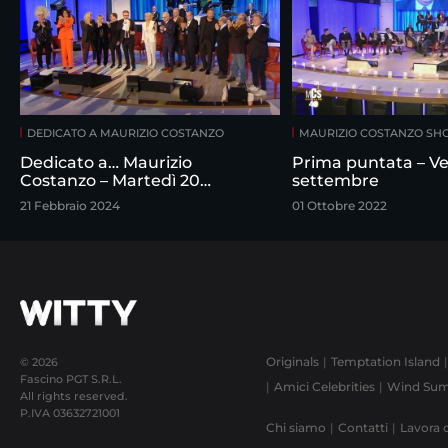
DEDICATO A MAURIZIO COSTANZO
MAURIZIO COSTANZO S
Dedicato a… Maurizio
Prima puntata – Ve
Costanzo – Martedì 20
settembre
febbraio
21 Febbraio 2024
01 Ottobre 2022
Originals
Temptation Island
© 2026
Fascino PGT S.R.L.
Amici Celebrities
Wind Sum
All rights reserved.
P.IVA
03632721001
Chi siamo
Contatti
Lavora 