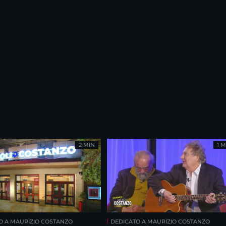
2 MIN
1 M
O A MAURIZIO COSTANZO
DEDICATO A MAURIZIO COSTANZO