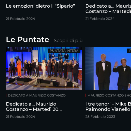
Le emozioni dietro il “Sipario”
Dedicato a… Mauriz
Costanzo – Martedì
febbraio
21 Febbraio 2024
21 Febbraio 2024
Le Puntate
Scopri di più
PUNTATA INTERA
DEDICATO A MAURIZIO COSTANZO
MAURIZIO COSTANZO S
Dedicato a… Maurizio
I tre tenori – Mike
Costanzo – Martedì 20
Raimondo Vianello
febbraio
intervistati da Maur
21 Febbraio 2024
25 Febbraio 2023
Costanzo