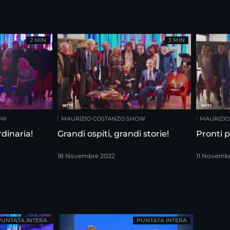
2 MIN
3 MIN
OW
MAURIZIO COSTANZO SHOW
MAURIZI
dinaria!
Grandi ospiti, grandi storie!
Pronti p
18 Novembre 2022
11 Novemb
PUNTATA INTERA
PUNTATA INTERA