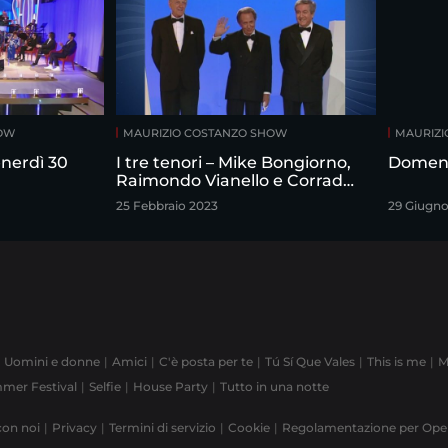
HOW
MAURIZIO COSTANZO SHOW
MAURIZI
nerdì 30
I tre tenori – Mike Bongiorno,
Domeni
Raimondo Vianello e Corrado
intervistati da Maurizio
25 Febbraio 2023
29 Giugno
Costanzo
Uomini e donne
Amici
C'è posta per te
Tú Sí Que Vales
This is me
M
mer Festival
Selfie
House Party
Tutto in una notte
con noi
Privacy
Termini di servizio
Cookie
Regolamentazione per Op