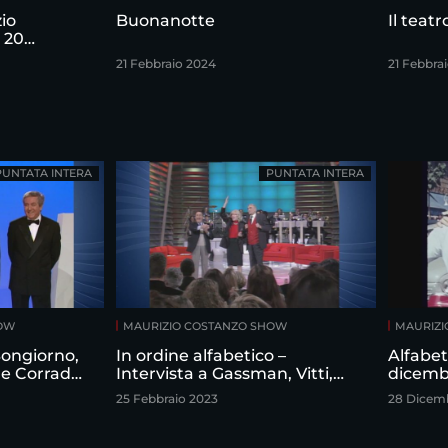
io
Buonanotte
Il teat
 20
21 Febbraio 2024
21 Febbra
PUNTATA INTERA
PUNTATA INTERA
HOW
MAURIZIO COSTANZO SHOW
MAURIZI
 Bongiorno,
In ordine alfabetico –
Alfabet
 e Corrado
Intervista a Gassman, Vitti,
dicemb
izio
Sordi
25 Febbraio 2023
28 Dicem