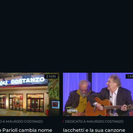
2 MIN
1 M
O A MAURIZIO COSTANZO
DEDICATO A MAURIZIO COSTANZO
ro Parioli cambia nome
Iacchetti e la sua canzone