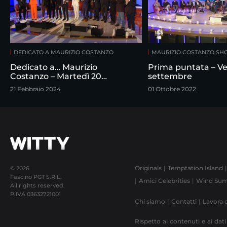
DEDICATO A MAURIZIO COSTANZO
MAURIZIO COSTANZO S
Dedicato a… Maurizio
Prima puntata – Ve
Costanzo – Martedì 20
settembre
febbraio
21 Febbraio 2024
01 Ottobre 2022
Originals
Temptation Island
© 2026
Fascino PGT S.R.L.
Amici Celebrities
Wind Sum
All rights reserved.
P.IVA
03632721001
Chi siamo
Contatti
Lavora 
Rispetto ai contenuti e ai dati