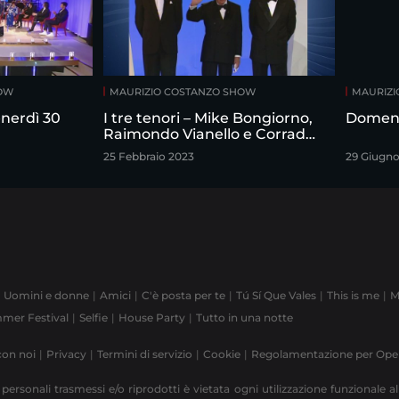
HOW
MAURIZIO COSTANZO SHOW
MAURIZI
nerdì 30
I tre tenori – Mike Bongiorno,
Domeni
Raimondo Vianello e Corrado
intervistati da Maurizio
25 Febbraio 2023
29 Giugno
Costanzo
Uomini e donne
Amici
C'è posta per te
Tú Sí Que Vales
This is me
M
mer Festival
Selfie
House Party
Tutto in una notte
con noi
Privacy
Termini di servizio
Cookie
Regolamentazione per Op
 personali trasmessi e/o riprodotti è vietata ogni utilizzazione funzionale all