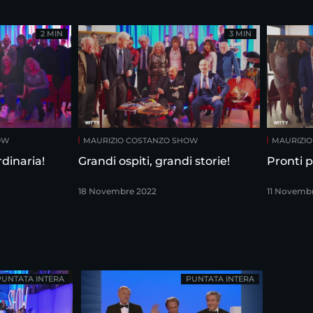
2 MIN
3 MIN
OW
MAURIZIO COSTANZO SHOW
MAURIZI
dinaria!
Grandi ospiti, grandi storie!
Pronti p
18 Novembre 2022
11 Novemb
PUNTATA INTERA
PUNTATA INTERA