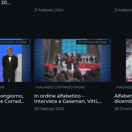
 20
21 Febbraio 2024
21 Febbra
PUNTATA INTERA
PUNTATA INTERA
HOW
MAURIZIO COSTANZO SHOW
MAURIZI
 Bongiorno,
In ordine alfabetico –
Alfabet
 e Corrado
Intervista a Gassman, Vitti,
dicemb
izio
Sordi
25 Febbraio 2023
28 Dicem