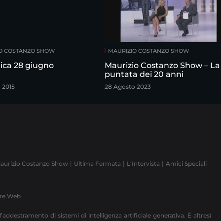
O COSTANZO SHOW
MAURIZIO COSTANZO SHOW
ca 28 giugno
Maurizio Costanzo Show – La
puntata dei 20 anni
 2015
28 Agosto 2023
aurizio Costanzo Show
Ultima Fermata
L'Intervista
Amici Speciali
ere Web
’addestramento di sistemi di intelligenza artificiale generativa. È altresì