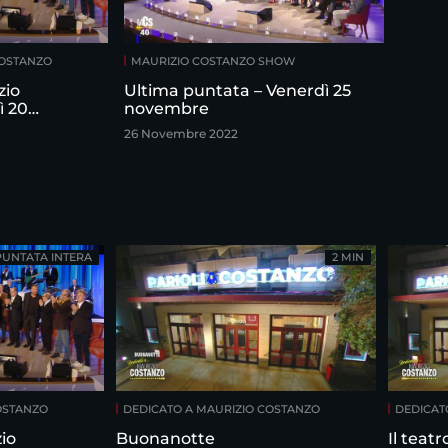
COSTANZO
MAURIZIO COSTANZO SHOW
zio
Ultima puntata – Venerdì 25
ì 20
novembre
26 Novembre 2022
PUNTATA INTERA
2 MIN
OSTANZO
DEDICATO A MAURIZIO COSTANZO
DEDICAT
io
Buonanotte
Il teat