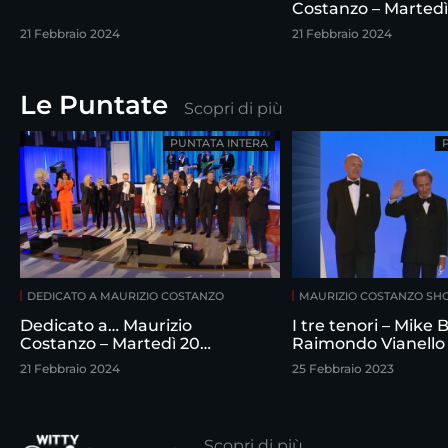
Costanzo – Martedì
febbraio
21 Febbraio 2024
21 Febbraio 2024
Le Puntate
Scopri di più
PUNTATA INTERA
DEDICATO A MAURIZIO COSTANZO
MAURIZIO COSTANZO S
Dedicato a… Maurizio
I tre tenori – Mike
Costanzo – Martedì 20
Raimondo Vianello
febbraio
intervistati da Maur
21 Febbraio 2024
25 Febbraio 2023
Costanzo
Scopri di più