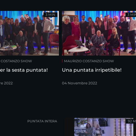
3 MIN
3 MI
O COSTANZO SHOW
MAURIZIO COSTANZO SHOW
er la sesta puntata!
Una puntata irripetibile!
re 2022
04 Novembre 2022
PUNTATA INTERA
92 M