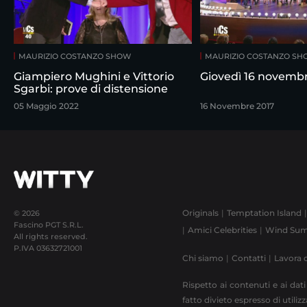
MAURIZIO COSTANZO SHOW
MAURIZIO COSTANZO S
Giampiero Mughini e Vittorio
Giovedì 16 novemb
Sgarbi: prove di distensione
05 Maggio 2022
16 Novembre 2017
Originals
Temptation Island
© 2026
Fascino PGT S.R.L.
Amici Celebrities
Wind Sum
All rights reserved.
P.IVA
03632721001
Chi siamo
Contatti
Lavora 
Rispetto ai contenuti e ai dati
fatto divieto espresso di utili