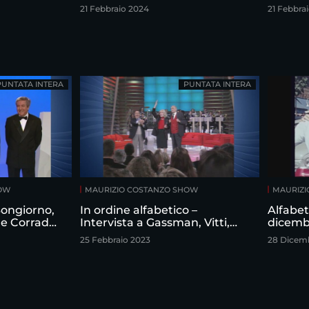
21 Febbraio 2024
21 Febbra
PUNTATA INTERA
PUNTATA INTERA
HOW
MAURIZIO COSTANZO SHOW
MAURIZI
 Bongiorno,
In ordine alfabetico –
Alfabet
 e Corrado
Intervista a Gassman, Vitti,
dicemb
izio
Sordi
25 Febbraio 2023
28 Dicem