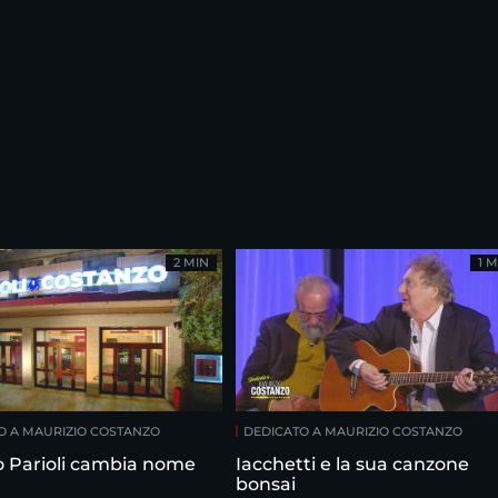
2 MIN
1 M
O A MAURIZIO COSTANZO
DEDICATO A MAURIZIO COSTANZO
ro Parioli cambia nome
Iacchetti e la sua canzone
bonsai