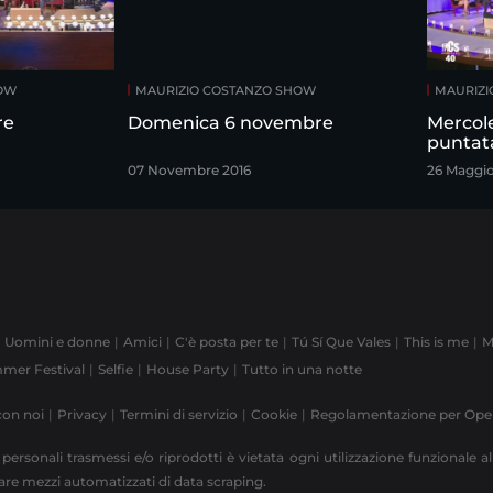
HOW
MAURIZIO COSTANZO SHOW
MAURIZI
re
Domenica 6 novembre
Mercol
puntat
07 Novembre 2016
26 Maggi
Uomini e donne
Amici
C'è posta per te
Tú Sí Que Vales
This is me
M
mer Festival
Selfie
House Party
Tutto in una notte
con noi
Privacy
Termini di servizio
Cookie
Regolamentazione per Op
 personali trasmessi e/o riprodotti è vietata ogni utilizzazione funzionale all
zzare mezzi automatizzati di data scraping.