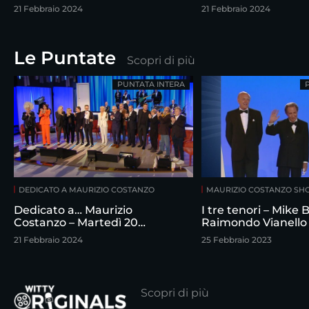
febbraio
21 Febbraio 2024
21 Febbraio 2024
Le Puntate
Scopri di più
PUNTATA INTERA
DEDICATO A MAURIZIO COSTANZO
MAURIZIO COSTANZO S
Dedicato a… Maurizio
I tre tenori – Mike
Costanzo – Martedì 20
Raimondo Vianello
febbraio
intervistati da Maur
21 Febbraio 2024
25 Febbraio 2023
Costanzo
Scopri di più