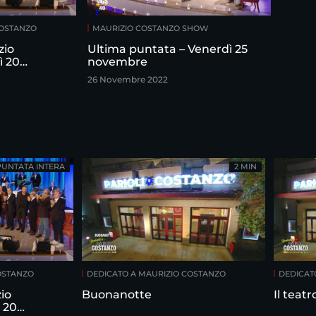
COSTANZO
MAURIZIO COSTANZO SHOW
zio
Ultima puntata – Venerdì 25
ì 20
novembre
26 Novembre 2022
PUNTATA INTERA
2 MIN
OSTANZO
DEDICATO A MAURIZIO COSTANZO
DEDICAT
io
Buonanotte
Il teat
 20