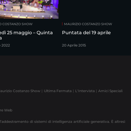
O COSTANZO SHOW
MAURIZIO COSTANZO SHOW
edì 25 maggio – Quinta
Puntata del 19 aprile
a
o 2022
20 Aprile 2015
aurizio Costanzo Show
Ultima Fermata
L'Intervista
Amici Speciali
ere Web
’addestramento di sistemi di intelligenza artificiale generativa. È altresì