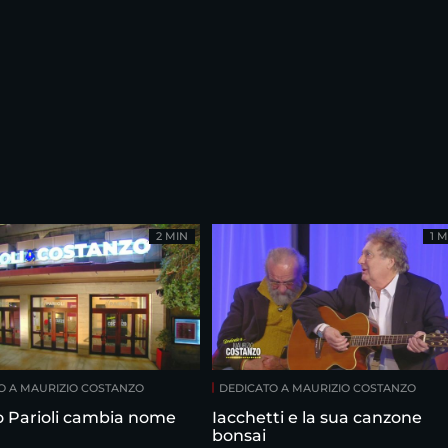
2 MIN
1 M
O A MAURIZIO COSTANZO
DEDICATO A MAURIZIO COSTANZO
ro Parioli cambia nome
Iacchetti e la sua canzone
bonsai