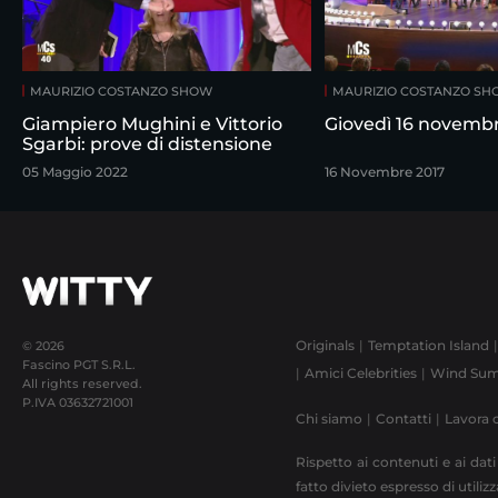
MAURIZIO COSTANZO SHOW
MAURIZIO COSTANZO S
Giampiero Mughini e Vittorio
Giovedì 16 novemb
Sgarbi: prove di distensione
05 Maggio 2022
16 Novembre 2017
Originals
Temptation Island
© 2026
Fascino PGT S.R.L.
Amici Celebrities
Wind Sum
All rights reserved.
P.IVA
03632721001
Chi siamo
Contatti
Lavora 
Rispetto ai contenuti e ai dati
fatto divieto espresso di utili