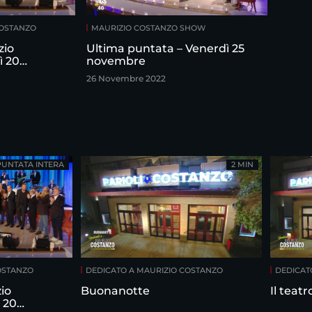
COSTANZO
MAURIZIO COSTANZO SHOW
zio
Ultima puntata – Venerdì 25
ì 20
novembre
26 Novembre 2022
PUNTATA INTERA
2 MIN
OSTANZO
DEDICATO A MAURIZIO COSTANZO
DEDICAT
io
Buonanotte
Il teat
 20