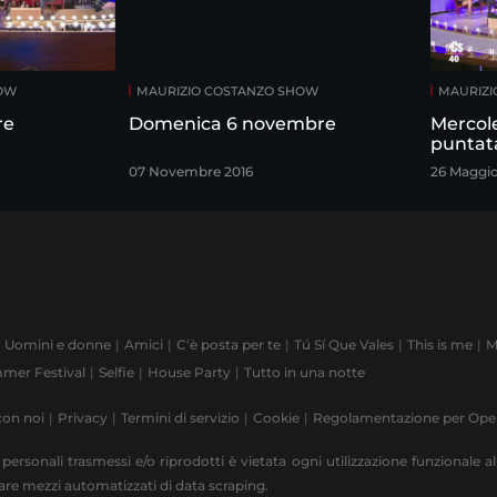
HOW
MAURIZIO COSTANZO SHOW
MAURIZI
re
Domenica 6 novembre
Mercol
puntat
07 Novembre 2016
26 Maggi
Uomini e donne
Amici
C'è posta per te
Tú Sí Que Vales
This is me
M
mer Festival
Selfie
House Party
Tutto in una notte
con noi
Privacy
Termini di servizio
Cookie
Regolamentazione per Op
 personali trasmessi e/o riprodotti è vietata ogni utilizzazione funzionale all
zzare mezzi automatizzati di data scraping.