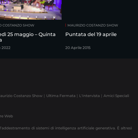
O COSTANZO SHOW
MAURIZIO COSTANZO SHOW
edì 25 maggio – Quinta
Puntata del 19 aprile
a
o 2022
20 Aprile 2015
aurizio Costanzo Show
Ultima Fermata
L'Intervista
Amici Speciali
ere Web
’addestramento di sistemi di intelligenza artificiale generativa. È altresì