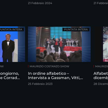
21 Febbraio 2024
21 Febbra
PUNTATA INTERA
PUNTATA INTERA
HOW
MAURIZIO COSTANZO SHOW
MAURIZI
 Bongiorno,
In ordine alfabetico –
Alfabet
 e Corrado
Intervista a Gassman, Vitti,
dicemb
izio
Sordi
25 Febbraio 2023
28 Dicem