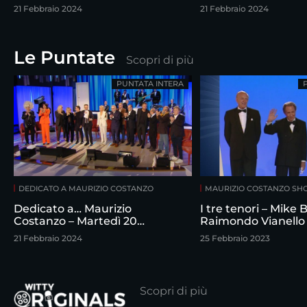
febbraio
21 Febbraio 2024
21 Febbraio 2024
Le Puntate
Scopri di più
PUNTATA INTERA
DEDICATO A MAURIZIO COSTANZO
MAURIZIO COSTANZO S
Dedicato a… Maurizio
I tre tenori – Mike
Costanzo – Martedì 20
Raimondo Vianello
febbraio
intervistati da Maur
21 Febbraio 2024
25 Febbraio 2023
Costanzo
Scopri di più