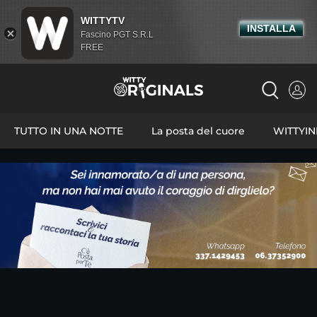
WITTYTV
INSTALLA
Fascino PGT S.R.L
FREE
TUTTO IN UNA NOTTE
La posta del cuore
WITTYI