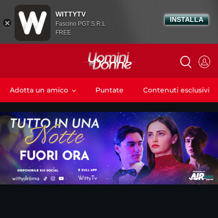
WITTYTV
INSTALLA
Fascino PGT S.R.L
FREE
Adotta un amico
Puntate
Contenuti esclusivi