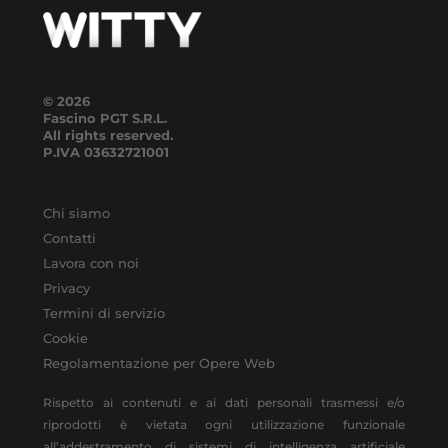
© 2026
Fascino PGT S.R.L.
All rights reserved.
P.IVA
03632721001
Chi siamo
Contatti
Lavora con noi
Privacy
Termini di servizio
Cookie
Regolamentazione per Opere Web
Rispetto ai contenuti e ai dati personali trasmessi e/o
riprodotti è vietata ogni utilizzazione funzionale
all’addestramento di sistemi di intelligenza artificiale