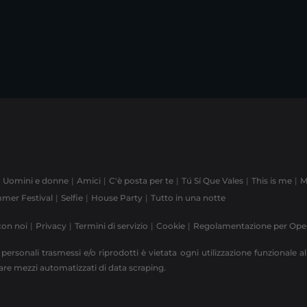
Uomini e donne
Amici
C'è posta per te
Tú Sí Que Vales
This is me
M
mer Festival
Selfie
House Party
Tutto in una notte
con noi
Privacy
Termini di servizio
Cookie
Regolamentazione per Op
 personali trasmessi e/o riprodotti è vietata ogni utilizzazione funzionale all
zzare mezzi automatizzati di data scraping.