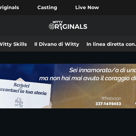
riginals
Casting
Live Now
itty Skills
Il Divano di Witty
In linea diretta co