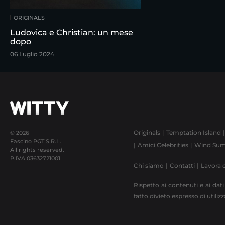
ORIGINALS
Ludovica e Christian: un mese
dopo
06 Luglio 2024
Originals
Temptation Island
© 2026
Fascino PGT S.R.L.
Amici Celebrities
Wind Sum
All rights reserved.
P.IVA
03632721001
Chi siamo
Contatti
Lavora 
Rispetto ai contenuti e ai dati
fatto divieto espresso di utili