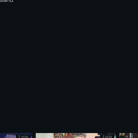
Island
7 MIN
3 MIN