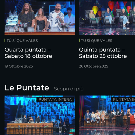
TÚ SÍ QUE VALES
TÚ SÍ QUE VALES
Quarta puntata –
Quinta puntata –
Sabato 18 ottobre
Sabato 25 ottobre
19 Ottobre 2025
26 Ottobre 2025
Le Puntate
Scopri di più
PUNTATA INTERA
PUNTATA I