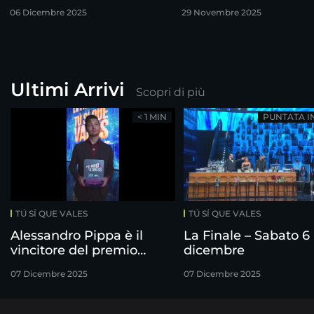
finalisti!
06 Dicembre 2025
29 Novembre 2025
Ultimi Arrivi
Scopri di più
< 1 MIN
PUNTATA I
TÚ SÍ QUE VALES
TÚ SÍ QUE VALES
Alessandro Pippa è il
La Finale – Sabato 6
vincitore del premio
dicembre
Freshness
07 Dicembre 2025
07 Dicembre 2025