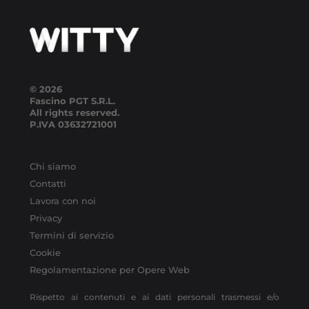
© 2026
Fascino PGT S.R.L.
All rights reserved.
P.IVA
03632721001
Chi siamo
Contatti
Lavora con noi
Privacy
Termini di servizio
Cookie
Regolamentazione per Opere Web
Rispetto ai contenuti e ai dati personali trasmessi e/o