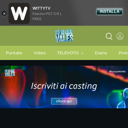
WITTYTV
INSTALLA
Fascino PGT S.R.L
FREE
Puntate
Video
TELEVOTO
Diario
Prot