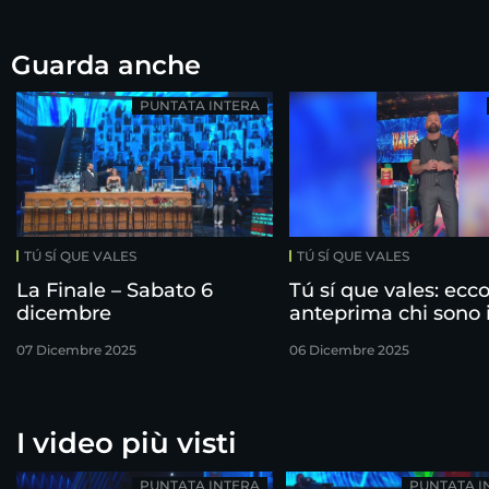
Guarda anche
PUNTATA INTERA
TÚ SÍ QUE VALES
TÚ SÍ QUE VALES
La Finale – Sabato 6
Tú sí que vales: ecco
dicembre
anteprima chi sono 
finalisti!
07 Dicembre 2025
06 Dicembre 2025
I video più visti
PUNTATA INTERA
PUNTATA I