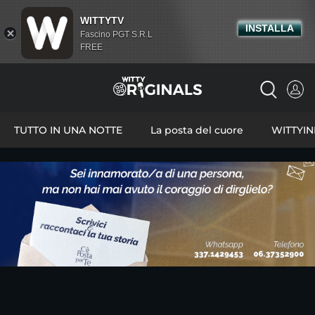
WITTYTV
INSTALLA
Fascino PGT S.R.L
FREE
TUTTO IN UNA NOTTE
La posta del cuore
WITTYI