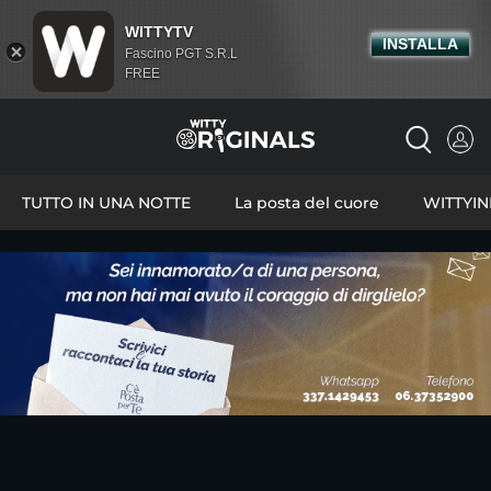
WITTYTV
INSTALLA
Fascino PGT S.R.L
FREE
TUTTO IN UNA NOTTE
La posta del cuore
WITTYI