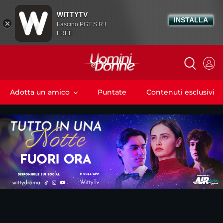
WITTYTV
INSTALLA
Fascino PGT S.R.L
FREE
Adotta un amico
Puntate
Contenuti esclusivi