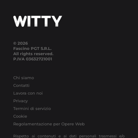
© 2026
Fascino PGT S.R.L.
All rights reserved.
P.IVA
03632721001
Chi siamo
Contatti
Lavora con noi
Privacy
Termini di servizio
Cookie
Regolamentazione per Opere Web
Rispetto ai contenuti e ai dati personali trasmessi e/o