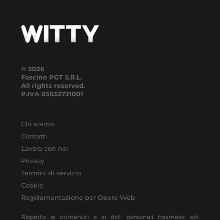
© 2026
Fascino PGT S.R.L.
All rights reserved.
P.IVA
03632721001
Chi siamo
Contatti
Lavora con noi
Privacy
Termini di servizio
Cookie
Regolamentazione per Opere Web
Rispetto ai contenuti e ai dati personali trasmessi e/o