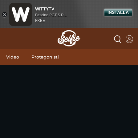
WITTYTV
INSTALLA
Fascino PGT S.R.L
FREE
Video
Protagonisti