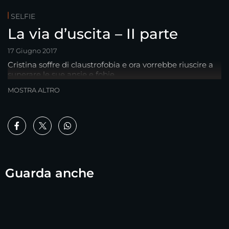
SELFIE
La via d’uscita – II parte
17 Giugno 2017
Cristina soffre di claustrofobia e ora vorrebbe riuscire a
superare le sue ansie e fobie …
MOSTRA ALTRO
Guarda anche