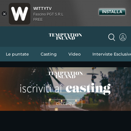
WITTYTV
INSTALLA
Fascino PGT S.R.L
FREE
Le puntate
Casting
Video
Interviste Esclusiv