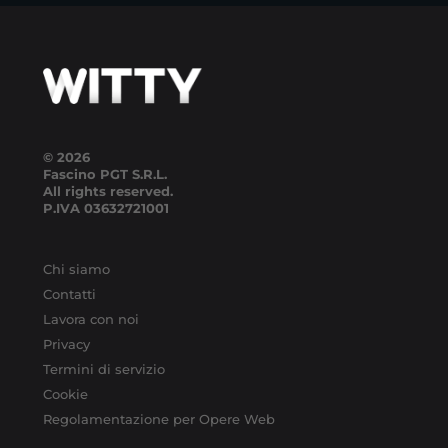
© 2026
Fascino PGT S.R.L.
All rights reserved.
P.IVA
03632721001
Chi siamo
Contatti
Lavora con noi
Privacy
Termini di servizio
Cookie
Regolamentazione per Opere Web