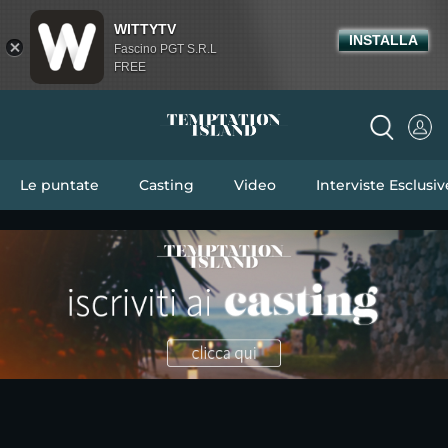
WITTYTV
INSTALLA
Fascino PGT S.R.L
FREE
Le puntate
Casting
Video
Interviste Esclusiv