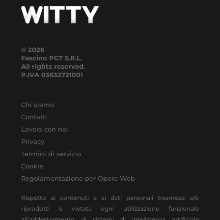
© 2026
Fascino PGT S.R.L.
All rights reserved.
P.IVA
03632721001
Chi siamo
Contatti
Lavora con noi
Privacy
Termini di servizio
Cookie
Regolamentazione per Opere Web
Rispetto ai contenuti e ai dati personali trasmessi e/o
riprodotti è vietata ogni utilizzazione funzionale
all’addestramento di sistemi di intelligenza artificiale