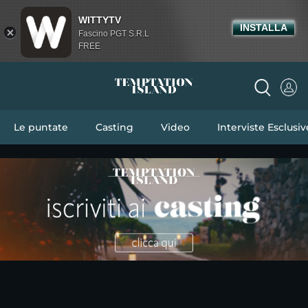
WITTYTV
INSTALLA
Fascino PGT S.R.L
FREE
Le puntate
Casting
Video
Interviste Esclusiv