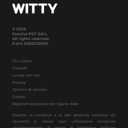
© 2026
Fascino PGT S.R.L.
All rights reserved.
P.IVA
03632721001
Chi siamo
Contatti
Lavora con noi
Privacy
Termini di servizio
Cookie
Regolamentazione per Opere Web
Rispetto ai contenuti e ai dati personali trasmessi e/o
riprodotti è vietata ogni utilizzazione funzionale
all’addestramento di sistemi di intelligenza artificiale