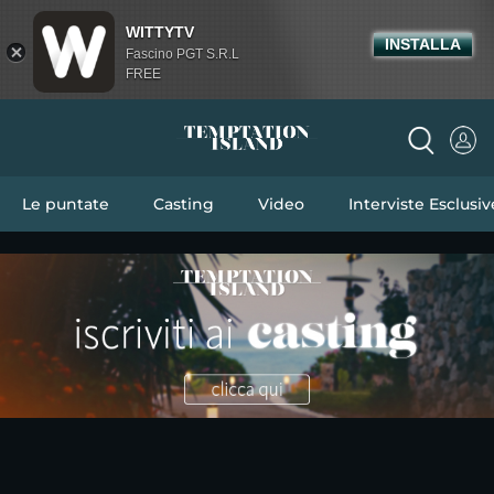
WITTYTV
INSTALLA
Fascino PGT S.R.L
FREE
Le puntate
Casting
Video
Interviste Esclusiv