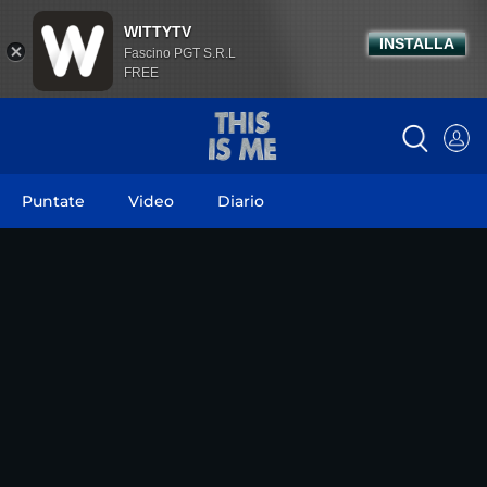
WITTYTV
INSTALLA
Fascino PGT S.R.L
FREE
Puntate
Video
Diario