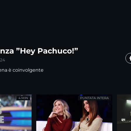
anza ”Hey Pachuco!”
024
lena è coinvolgente
4 MIN
PUNTATA INTERA