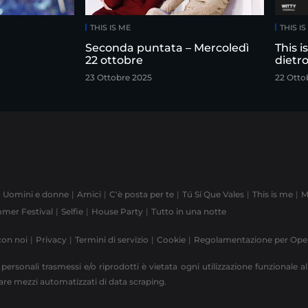
THIS IS ME
THIS I
Seconda puntata – Mercoledì
This i
22 ottobre
dietro
23 Ottobre 2025
22 Otto
Uomini e donne
Amici
C'è posta per te
Tú Sí Que Vales
This is me
M
mer Festival
Selfie
House Party
Tutto in una notte
con noi
Privacy
Termini di servizio
Cookie
Regolamentazione per Op
 personali trasmessi e/o riprodotti è vietata ogni utilizzazione funzionale all
zzare mezzi automatizzati di data scraping.