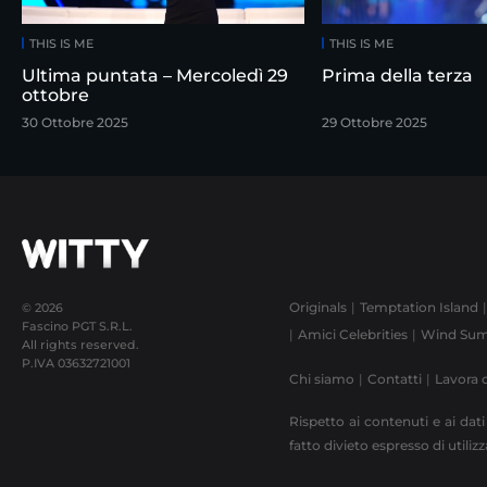
THIS IS ME
THIS IS ME
Ultima puntata – Mercoledì 29
Prima della terza
ottobre
30 Ottobre 2025
29 Ottobre 2025
Originals
Temptation Island
© 2026
Fascino PGT S.R.L.
Amici Celebrities
Wind Sum
All rights reserved.
P.IVA
03632721001
Chi siamo
Contatti
Lavora 
Rispetto ai contenuti e ai dati
fatto divieto espresso di utili