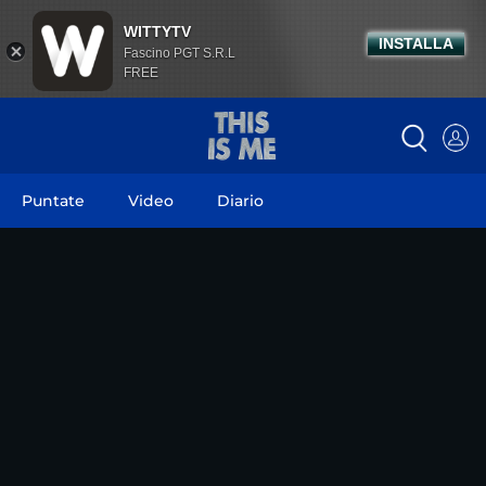
WITTYTV
INSTALLA
Fascino PGT S.R.L
FREE
Puntate
Video
Diario