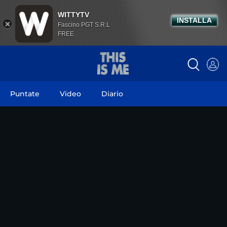
WITTYTV
INSTALLA
Fascino PGT S.R.L
FREE
Puntate
Video
Diario