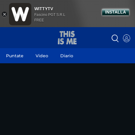
WITTYTV
INSTALLA
Fascino PGT S.R.L
FREE
Puntate
Video
Diario