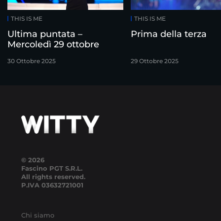
THIS IS ME
THIS IS ME
Ultima puntata –
Prima della terza
Mercoledì 29 ottobre
30 Ottobre 2025
29 Ottobre 2025
© 2026
Fascino PGT S.R.L.
All rights reserved.
P.IVA
03632721001
Chi siamo