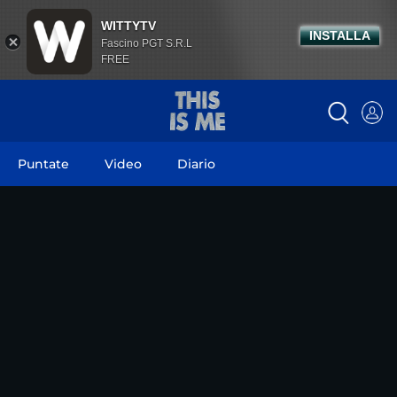
WITTYTV
INSTALLA
Fascino PGT S.R.L
FREE
Puntate
Video
Diario