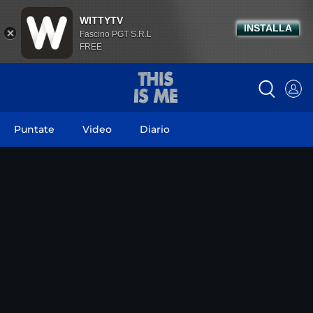
WITTYTV
INSTALLA
Fascino PGT S.R.L
FREE
Puntate
Video
Diario