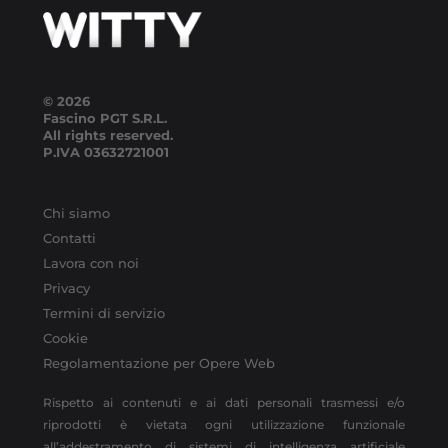
© 2026
Fascino PGT S.R.L.
All rights reserved.
P.IVA
03632721001
Chi siamo
Contatti
Lavora con noi
Privacy
Termini di servizio
Cookie
Regolamentazione per Opere Web
Rispetto ai contenuti e ai dati personali trasmessi e/o
riprodotti è vietata ogni utilizzazione funzionale
all’addestramento di sistemi di intelligenza artificiale