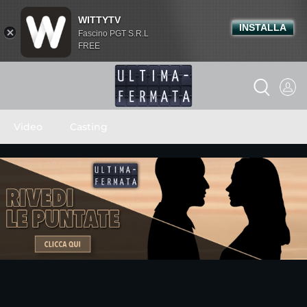
WITTYTV
INSTALLA
Fascino PGT S.R.L
FREE
Video
Casting