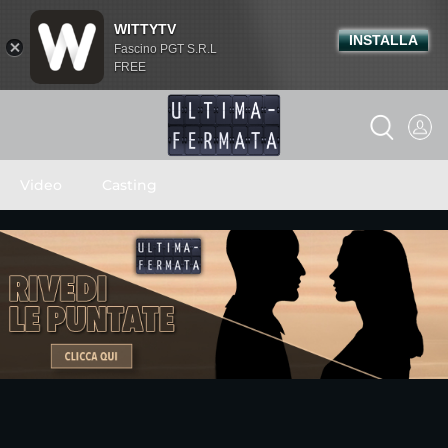
WITTYTV
INSTALLA
Fascino PGT S.R.L
FREE
Video
Casting