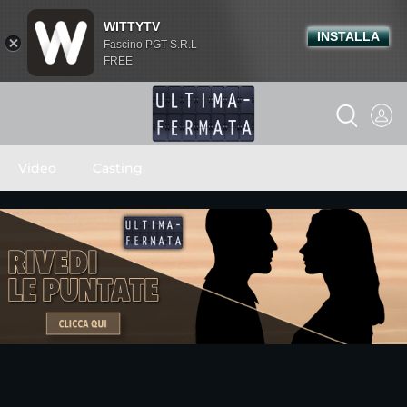
WITTYTV
INSTALLA
Fascino PGT S.R.L
FREE
Video
Casting