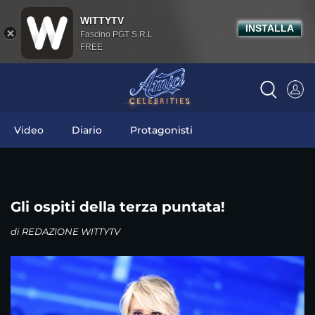
WITTYTV
INSTALLA
Fascino PGT S.R.L
FREE
Video
Diario
Protagonisti
Gli ospiti della terza puntata!
di
REDAZIONE WITTYTV