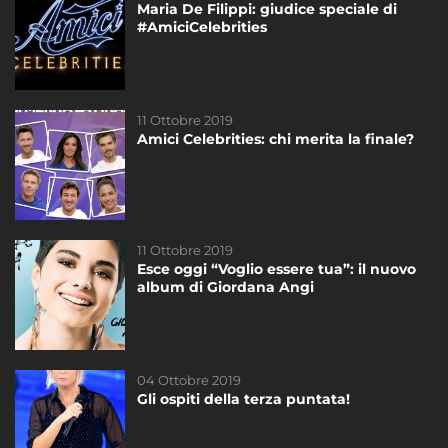
Maria De Filippi: giudice speciale di
Amici Celebrities in onda dal 21
#AmiciCelebrities
settembre!
11 Ottobre 2019
14 Ottobre 2019
Amici Celebrities: chi merita la finale?
STOP al televoto!
11 Ottobre 2019
11 Ottobre 2019
Esce oggi “Voglio essere tua”: il nuovo
Maria De Filippi: giudice speciale di
album di Giordana Angi
#AmiciCelebrities
04 Ottobre 2019
20 Settembre 2019
Gli ospiti della terza puntata!
Amici Celebrities: concorrenti, giudici e
ospiti della prima puntata