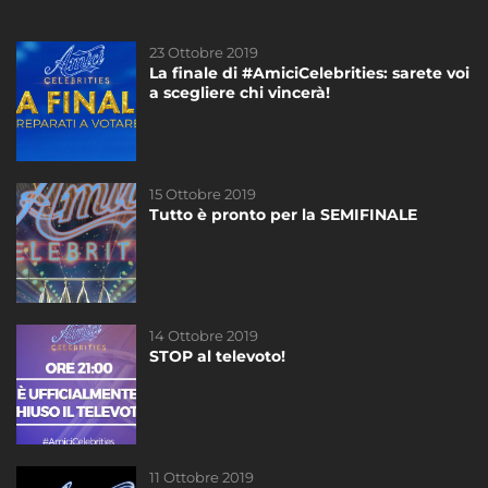
23 Ottobre 2019
23 Ottobre 2019
La finale di #AmiciCelebrities: sarete voi
La finale di #AmiciCelebrities: sarete voi
a scegliere chi vincerà!
a scegliere chi vincerà!
15 Ottobre 2019
11 Ottobre 2019
Tutto è pronto per la SEMIFINALE
Esce oggi “Voglio essere tua”: il nuovo
album di Giordana Angi
14 Ottobre 2019
15 Ottobre 2019
STOP al televoto!
Tutto è pronto per la SEMIFINALE
11 Ottobre 2019
13 Settembre 2019