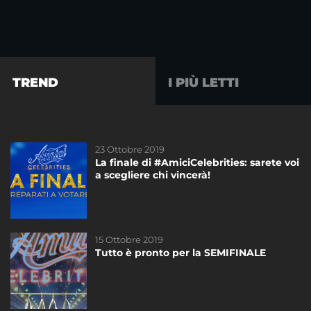
TREND
I PIÙ LETTI
23 Ottobre 2019
23 Ottobre 2019
La finale di #AmiciCelebrities: sarete voi
La finale di #AmiciCelebrities: sarete voi
a scegliere chi vincerà!
a scegliere chi vincerà!
15 Ottobre 2019
11 Ottobre 2019
Tutto è pronto per la SEMIFINALE
Esce oggi “Voglio essere tua”: il nuovo
album di Giordana Angi