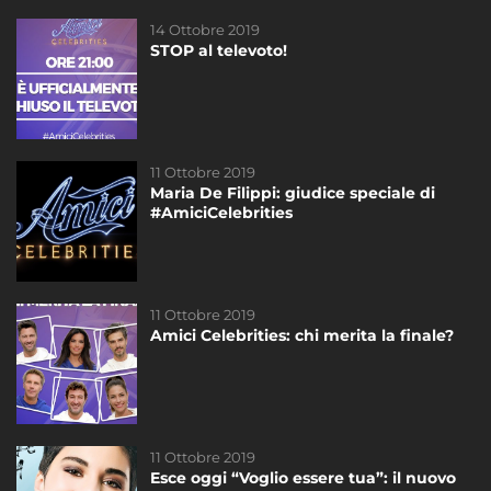
14 Ottobre 2019
15 Ottobre 2019
STOP al televoto!
Tutto è pronto per la SEMIFINALE
11 Ottobre 2019
13 Settembre 2019
Maria De Filippi: giudice speciale di
Amici Celebrities in onda dal 21
#AmiciCelebrities
settembre!
11 Ottobre 2019
14 Ottobre 2019
Amici Celebrities: chi merita la finale?
STOP al televoto!
11 Ottobre 2019
11 Ottobre 2019
Esce oggi “Voglio essere tua”: il nuovo
Maria De Filippi: giudice speciale di