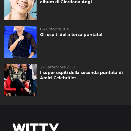
album di Giordana Angi
#AmiciCelebrities
04 Ottobre 2019
20 Settembre 2019
Gli ospiti della terza puntata!
Amici Celebrities: concorrenti, giudici e
ospiti della prima puntata
27 Settembre 2019
27 Settembre 2019
I super ospiti della seconda puntata di
I super ospiti della seconda puntata di
Amici Celebrities
Amici Celebrities