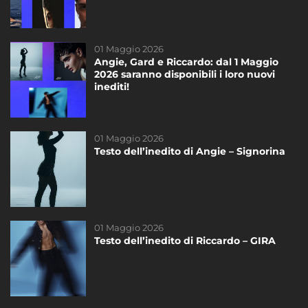
01 Maggio 2026
23 Gennaio 2019
Angie, Gard e Riccardo: dal 1 Maggio
Testo dell’inedito di Giordana Angi
2026 saranno disponibili i loro nuovi
“Casa”
inediti!
DAYTIME
01 Maggio 2026
14 Marzo 2023
Testo dell’inedito di Angie – Signorina
Testo dell’inedito di Federica – Scivola
DAYTIME
01 Maggio 2026
21 Novembre 2020
Testo dell’inedito di Riccardo – GIRA
Riassunto dello Speciale di sabato del
21/11
DAYTIME