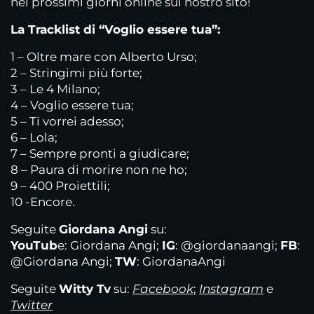
nei prossimi giorni online sul nostro sito!
La Tracklist di “Voglio essere tua”:
1 – Oltre mare con Alberto Urso;
2 – Stringimi più forte;
3 – Le 4 Milano;
4 – Voglio essere tua;
5 – Ti vorrei adesso;
6 – Lola;
7 – Sempre pronti a giudicare;
8 – Paura di morire non ne ho;
9 – 400 Proiettili;
10 -Encore.
Seguite
Giordana Angi
su:
YouTub
e: Giordana Angi;
IG
: @giordanaangi;
FB
:
@Giordana Angi;
TW
: GiordanaAngi
Seguite
Witty Tv
su:
Facebook
;
Instagram
e
Twitter