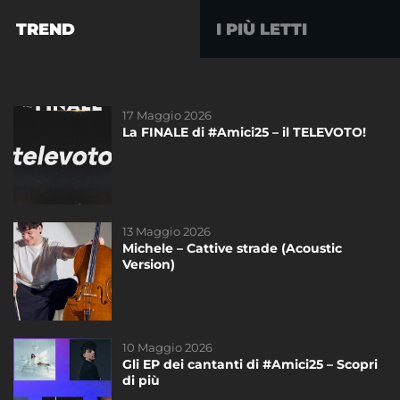
TREND
I PIÙ LETTI
17 Maggio 2026
01 Giugno 2023
La FINALE di #Amici25 – il TELEVOTO!
L’11 Giugno 2023 il concerto esclusivo dei
ragazzi di #Amici22!
13 Maggio 2026
14 Novembre 2020
Michele – Cattive strade (Acoustic
Freddy è sponsor tecnico di #Amici20!
Version)
10 Maggio 2026
27 Gennaio 2026
Gli EP dei cantanti di #Amici25 – Scopri
I nuovi inediti dei cantanti di #Amici25:
di più
ascoltali ora!