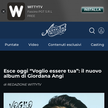
WITTYTV
INSTALLA
Fascino PGT S.R.L
FREE
Puntate
Video
Contenuti esclusivi
Casting
Esce oggi “Voglio essere tua”: il nuovo
album di Giordana Angi
di
REDAZIONE WITTYTV