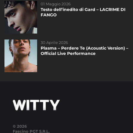
01 Maggio 2026
14 Maggio 2025
Testo dell’inedito di Gard – LACRIME DI
La finale di #Amici24 – Televoto!
FANGO
30 Aprile 2026
19 Dicembre 2020
Plasma – Perdere Te (Acoustic Version) –
Riassunto dello speciale del sabato di
Official Live Performance
#Amici20 del 19 Dicembre
DAYTIME
© 2026
Fascino PGT S.R.L.