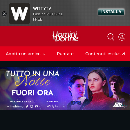
WITTYTV
INSTALLA
Fascino PGT S.R.L
FREE
Adotta un amico
Puntate
Contenuti esclusivi