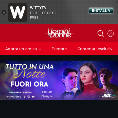
WITTYTV
INSTALLA
Fascino PGT S.R.L
FREE
Adotta un amico
Puntate
Contenuti esclusivi