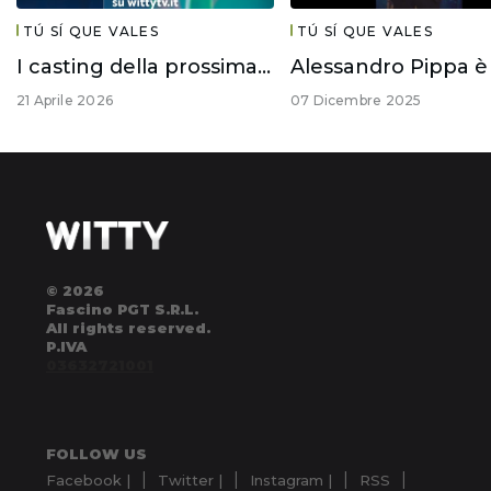
TÚ SÍ QUE VALES
TÚ SÍ QUE VALES
I casting della prossima edizione di #TuSiQueVales
21 Aprile 2026
07 Dicembre 2025
© 2026
Fascino PGT S.R.L.
All rights reserved.
P.IVA
03632721001
FOLLOW US
Facebook |
Twitter |
Instagram |
RSS