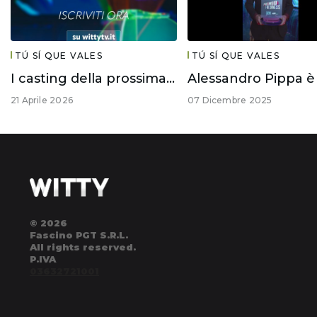
TÚ SÍ QUE VALES
TÚ SÍ QUE VALES
I casting della prossima edizione di #TuSiQueVales
21 Aprile 2026
07 Dicembre 2025
© 2026
Fascino PGT S.R.L.
All rights reserved.
P.IVA
03632721001