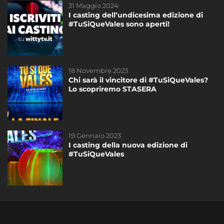
31 Maggio 2024
17 Settembre 2021
I casting dell’undicesima edizione di
Sabato 18 settembre inizia l’ottava
#TuSiQueVales sono aperti!
edizione di #TuSiQueVales
18 Novembre 2023
19 Gennaio 2023
Chi sarà il vincitore di #TuSiQueVales?
I casting della nuova edizione di
Lo scopriremo STASERA
#TuSiQueVales
19 Gennaio 2023
15 Novembre 2024
I casting della nuova edizione di
La Finale di #TuSiQueVales vi aspetta
#TuSiQueVales
sabato 16 Novembre