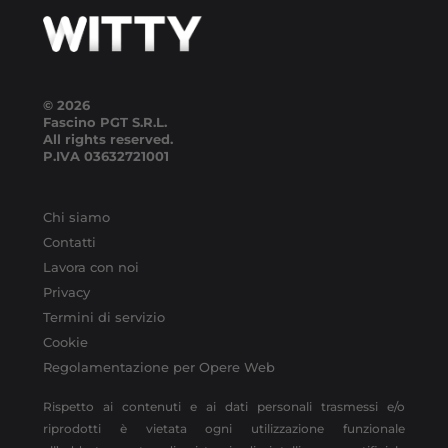
© 2026
Fascino PGT S.R.L.
All rights reserved.
P.IVA
03632721001
Chi siamo
Contatti
Lavora con noi
Privacy
Termini di servizio
Cookie
Regolamentazione per Opere Web
Rispetto ai contenuti e ai dati personali trasmessi e/o
riprodotti è vietata ogni utilizzazione funzionale