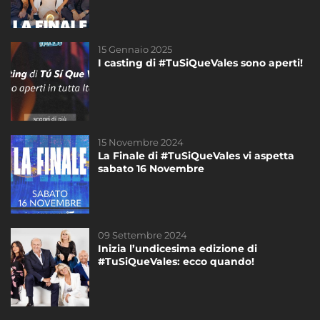
15 Gennaio 2025
31 Maggio 2024
I casting di #TuSiQueVales sono aperti!
I casting dell’undicesima edizione di
#TuSiQueVales sono aperti!
15 Novembre 2024
21 Aprile 2026
La Finale di #TuSiQueVales vi aspetta
I casting della prossima edizione di
sabato 16 Novembre
#TuSiQueVales
09 Settembre 2024
24 Agosto 2022
Inizia l’undicesima edizione di
Iscriviti ai casting di Tú Sí Que Vales
#TuSiQueVales: ecco quando!