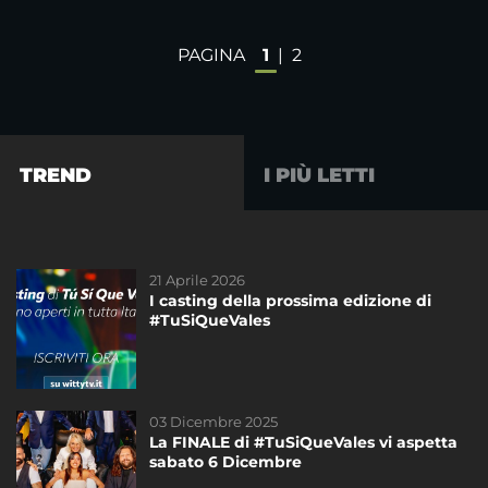
PAGINA
1
|
2
TREND
I PIÙ LETTI
21 Aprile 2026
15 Gennaio 2025
I casting della prossima edizione di
I casting di #TuSiQueVales sono aperti!
#TuSiQueVales
03 Dicembre 2025
18 Novembre 2023
La FINALE di #TuSiQueVales vi aspetta
Chi sarà il vincitore di #TuSiQueVales?
sabato 6 Dicembre
Lo scopriremo STASERA