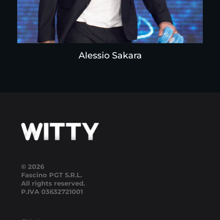
Alessio Sakara
© 2026
Fascino PGT S.R.L.
All rights reserved.
P.IVA
03632721001