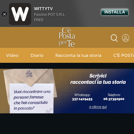
WITTYTV
INSTALLA
Fascino PGT S.R.L
FREE
Video
Diario
Racconta la tua storia
C’È POST