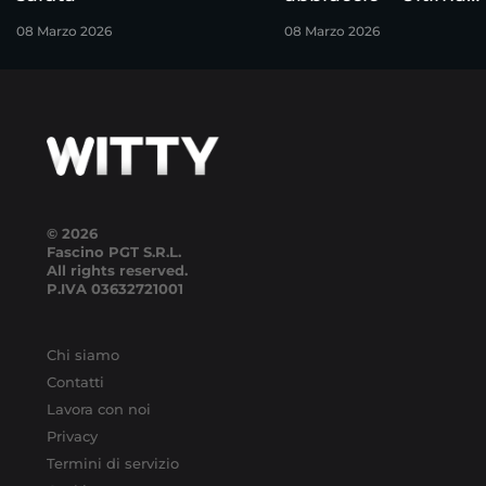
puntata
08 Marzo 2026
08 Marzo 2026
© 2026
Fascino PGT S.R.L.
All rights reserved.
P.IVA
03632721001
Chi siamo
Contatti
Lavora con noi
Privacy
Termini di servizio