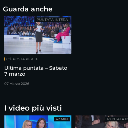
Guarda anche
PUNTATA INTERA
C'È POSTA PER TE
Ultima puntata – Sabato
7 marzo
07 Marzo 2026
I video più visti
42 MIN
PUNTATA I