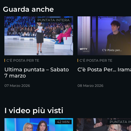
Guarda anche
PUNTATA INTERA
C'È POSTA PER TE
C'È POSTA PER TE
Ultima puntata – Sabato
C’è Posta Per… Iram
7 marzo
07 Marzo 2026
08 Marzo 2026
I video più visti
42 MIN
PUNTATA I