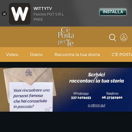
WITTYTV
INSTALLA
Fascino PGT S.R.L
FREE
Video
Diario
Racconta la tua storia
C’È POST