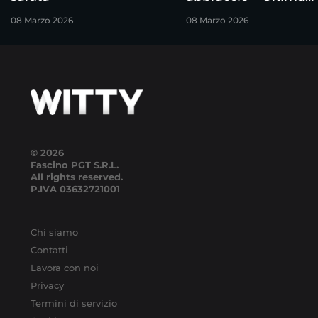
puntata
08 Marzo 2026
08 Marzo 2026
© 2026
Fascino PGT S.R.L.
All rights reserved.
P.IVA
03632721001
Chi siamo
Contatti
Lavora con noi
Privacy
Termini di servizio