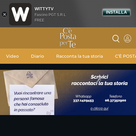
WITTYTV
INSTALLA
Fascino PGT S.R.L
FREE
Video
Diario
Racconta la tua storia
C’È POST