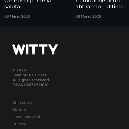
C’è Posta per te vi
L’emozione di un
saluta
abbraccio – Ultima
puntata
08 Marzo 2026
08 Marzo 2026
© 2026
Fascino PGT S.R.L.
All rights reserved.
P.IVA
03632721001
Chi siamo
Contatti
Lavora con noi
Privacy