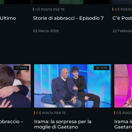
C'È POSTA PER TE
C'È POSTA
 Ultimo
Storie di abbracci – Episodio 7
C’è Post
03 Marzo 2026
22 Febbrai
< 1 MIN
26 MIN
C'È POSTA PER TE
C'È POST
bbraccio –
Irama: la sorpresa per la
Irama i
moglie di Gaetano
Gaetan