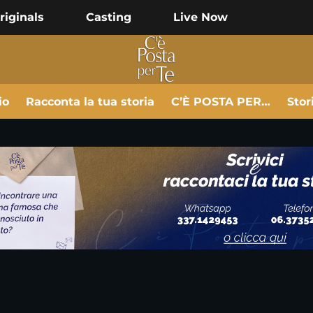
riginals
Casting
Live Now
io
Racconta la tua storia
C’È POSTA PER…
Stor