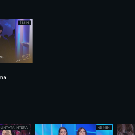
1 MIN
ama
PUNTATA INTERA
45 MIN