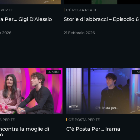
 PER TE
C'È POSTA PER TE
a Per… Gigi D’Alessio
Storie di abbracci – Episodio 6
o 2026
21 Febbraio 2026
4 MIN
1 M
A PER TE
C'È POSTA PER TE
ncontra la moglie di
C’è Posta Per… Irama
o