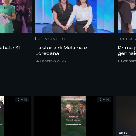
C'È POSTA PER TE
C'È POST
abato 31
La storia di Melania e
Prima 
Loredana
gennai
14 Febbraio 2026
11 Gennai
2 MIN
2 MIN