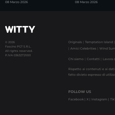
08 Marzo 2026
08 Marzo 2026
Originals
Temptation Island
© 2026
Fascino PGT S.R.L.
Amici Celebrities
Wind Sum
All rights reserved.
P.IVA
03632721001
Chi siamo
Contatti
Lavora 
Rispetto ai contenuti e ai dati
fatto divieto espresso di utili
FOLLOW US
Facebook |
X |
Instagram |
Tik