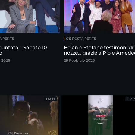
A PER TE
C'È POSTA PER TE
puntata – Sabato 10
Belén e Stefano testimoni di
o
nozze… grazie a Pio e Amede
o 2026
29 Febbraio 2020
1 MIN
1 MI