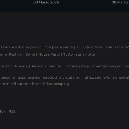
08 Marzo 2026
08 Marzo
Uomini e donne
Amici
C'è posta per te
Tú Sí Que Vales
This is me
M
mer Festival
Selfie
House Party
Tutto in una notte
con noi
Privacy
Termini di servizio
Cookie
Regolamentazione per Op
 personali trasmessi e/o riprodotti è vietata ogni utilizzazione funzionale all
zzare mezzi automatizzati di data scraping.
Tok |
RSS