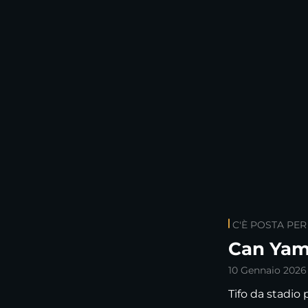
C'È POSTA PER
Can Yama
10 Gennaio 2026
Tifo da stadio p