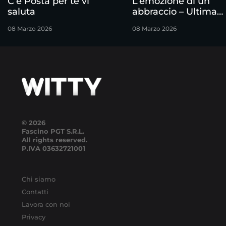
C’è Posta per te vi
L’emozione di un
saluta
abbraccio – Ultima
puntata
08 Marzo 2026
08 Marzo 2026
© 2026
Fascino PGT S.R.L.
All rights reserved.
P.IVA
03632721001
Chi siamo
Contatti
Lavora con noi
Privacy