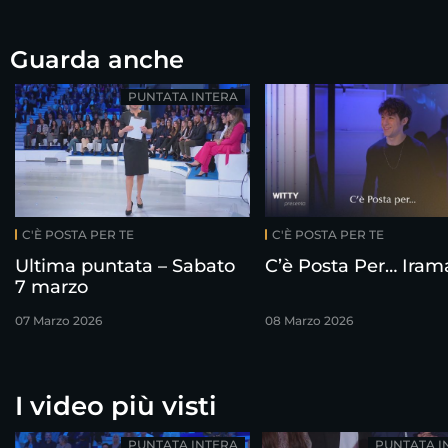
Guarda anche
PUNTATA INTERA
C'È POSTA PER TE
C'È POSTA PER TE
Ultima puntata – Sabato
C’è Posta Per… Iram
7 marzo
07 Marzo 2026
08 Marzo 2026
I video più visti
PUNTATA INTERA
PUNTATA I