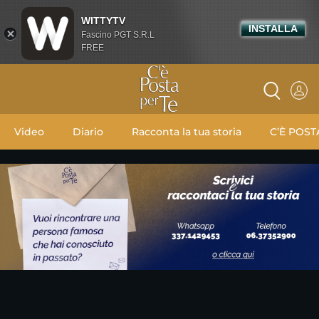
WITTYTV
INSTALLA
Fascino PGT S.R.L
FREE
Video
Diario
Racconta la tua storia
C’È POST