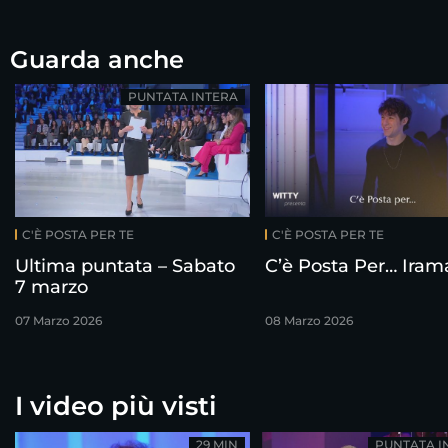
Guarda anche
PUNTATA INTERA
C'È POSTA PER TE
C'È POSTA PER TE
Ultima puntata – Sabato
C’è Posta Per… Iram
7 marzo
07 Marzo 2026
08 Marzo 2026
I video più visti
29 MIN
PUNTATA I