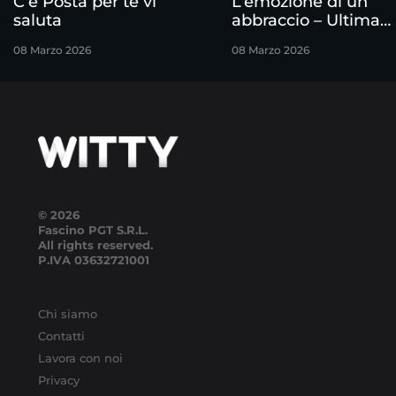
C’è Posta per te vi
L’emozione di un
saluta
abbraccio – Ultima
puntata
08 Marzo 2026
08 Marzo 2026
© 2026
Fascino PGT S.R.L.
All rights reserved.
P.IVA
03632721001
Chi siamo
Contatti
Lavora con noi
Privacy