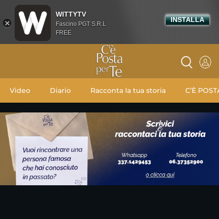
WITTYTV
INSTALLA
Fascino PGT S.R.L
FREE
Video
Diario
Racconta la tua storia
C’È POST