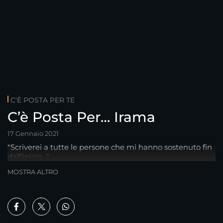
C'È POSTA PER TE
C’è Posta Per… Irama
17 Gennaio 2021
"Scriverei a tutte le persone che mi hanno sostenuto fin
dall'inizio…"
MOSTRA ALTRO